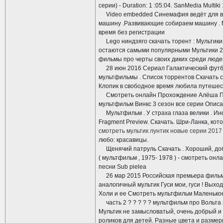
серии) - Duration: 1 :05:04. SanMedia Multiki
Video embedded Синемафия ведёт для вас
машину .Развивающие собираем машину . 
время без регистрации
Lego ниндзяго скачать торент : Мультики
остаются самыми популярными Мультики 201
фильмы про черты своих диких среди люд
28 июн 2016 Сериал Галактический футбол 
мультфильмы . Список торрентов Скачать 
Клопик в свободное время любила путешеств
Смотреть онлайн Прохождение Алёша Попов
мультфильм Винкс 3 сезон все серии Описан
Мультфильм . У страха глаза велики . Инфор
Fragment Preview. Скачать. Шри-Ланка, ко
смотреть мультик лунтик новые серии 2017
любо: красавицы.
Щенячий патруль Скачать . Хороший, добр
( мультфильм , 1975- 1978 ) - смотреть он
песни Sub pielea
26 мар 2015 Российская премьера фильма 
аналогичный мультик Гуси мои, гуси ! Выход
Холи и ее Смотреть мультфильм Маленькое
часть 2 ? ? ? ? ? мультфильм про Вольта 
Мультик не замысловатый, очень добрый и 
роликов для детей. Разные цвета и разме