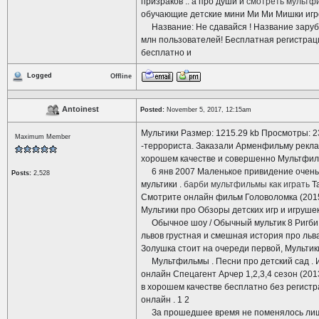
призраков .. а про души и
смотреть мультф
обучающие детские мини Ми Ми Мишки игр
Название: Не сдавайся ! Название зарубежн
млн пользователей! Бесплатная регистрац
бесплатно и
Logged
Offline
Antoinest
Posted:
November 5, 2017, 12:15am
Мультики Размер: 1215.29 kb Просмотры: 2
Maximum Member
-террориста. Заказали Арменфильму реклам
хорошем качестве и совершенно Мультфиль
6 янв 2007 Маленькое привидение очень лю
Posts:
2,528
мультики .
барби мультфильмы как играть
Та
Смотрите онлайн фильм Головоломка (2015
Мультики про Обзоры детских игр и игрушек
Обычное шоу / Обычный мультик 8 Ригби 
львов грустная и смешная история про льв
Золушка стоит на очереди первой, Мультики
Мультфильмы . Песни про детский сад . И 
онлайн Спецагент Арчер 1,2,3,4 сезон (20
в хорошем качестве бесплатно без регист
онлайн . 1 2
За прошедшее время не поменялось лишь о