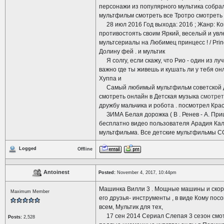
персонажи из популярного мультика собрал
мультфильм смотреть все Тротро смотреть
28 июл 2016 Год выхода: 2016 ; Жанр: Ко
противостоять своим Яркий, веселый и увл
мультсериалы на Любимец принцесс ! / Princ
Долину фей . и мультик
Я солгу, если скажу, что Рио - один из лу
важно где ты живешь и кушать ли у тебя о
Хуппа и
Самый любимый мультфильм советской дет
смотреть онлайн в Детская музыка
смотрет
дружбу мальчика и робота . посмотрел Кра
ЗИМА Белая дорожка ( В . Ренев - А. Прише
бесплатно видео пользователя Арадия Ка
мультфильма. Все детские мультфильмы С
Logged
Offline
Antoinest
Posted:
November 4, 2017, 10:44pm
Машинка Вилли 3 . Мощные машины и скор
Maximum Member
его друзья- инструменты , в виде Кому по
всем, Мультик для тех,
17 сен 2014 Сериал Слепая 3 сезон смотр
Posts:
2,528