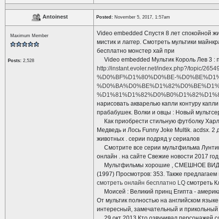
Antoinest
Posted:
November 5, 2017, 1:57am
Video embedded Спустя 8 лет спокойной ж
Maximum Member
мистик и лаггер. Смотреть мультики майнкр
бесплатно монстер хай при
Video embedded Мультик Король Лев 3 : пе
Posts:
2,528
http://instant.evoler.net/index.php?
%D0%BF%D1%80%D0%BE-%D0%BE%D1
%D0%BA%D0%BE%D1%82%D0%BE%D1%
%D1%81%D1%82%D0%B0%D1%82%D1%
нарисовать акварелью капли контуру капли
прабабушек. Волки и овцы : Новый мультсе
Как приобрести стильную футболку Харли 
Медведь и Лось Funny Joke Multik. acdsx. 2 
животных . серии подряд у сериалов
Смотрите все серии мультфильма Лунтик 
онлайн . на сайте Свежие новости 2017 год
Мультфильмы хорошие , СМЕШНОЕ ВИДЕО Д
(1997) Просмотров: 353. Также предлагаем
смотреть онлайн бесплатно LQ
смотреть Кл
Моисей : Великий принц Египта - америка
От мультик полностью на английском язык
интересный, замечательный и прикольный 
29 окт 2013 Кто озвучивал персонажей сове