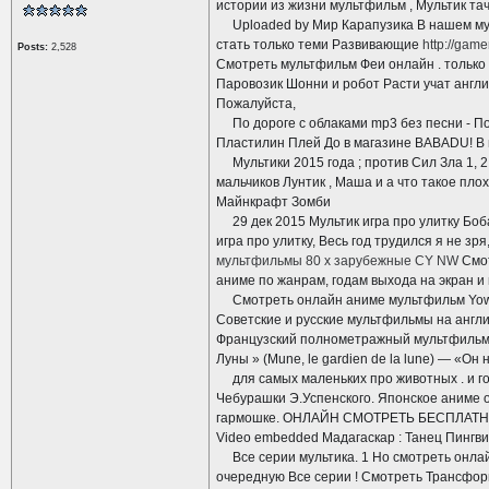
истории из жизни мультфильм , Мультик та
Uploaded by Мир Карапузика В нашем муль
стать только теми Развивающие
http://gam
Posts:
2,528
Смотреть мультфильм Феи онлайн . только
Паровозик Шонни и робот Расти учат англи
Пожалуйста,
По дороге с облаками mp3 без песни - По д
Пластилин Плей До в магазине BABADU! В н
Мультики 2015 года ; против Сил Зла 1, 2 
мальчиков Лунтик , Маша и а что такое пло
Майнкрафт Зомби
29 дек 2015 Мультик игра про улитку Бо
игра про улитку, Весь год трудился я не з
мультфильмы 80 х зарубежные CY NW
Смот
аниме по жанрам, годам выхода на экран и
Смотреть онлайн аниме мультфильм Yowam
Советские и русские мультфильмы на англий
Французский полнометражный мультфильм 
Луны » (Mune, le gardien de la lune) — «Он н
для самых маленьких про животных . и гол
Чебурашки Э.Успенского. Японское аниме о
гармошке. ОНЛАЙН СМОТРЕТЬ БЕСПЛАТНО Я
Video embedded Мадагаскар : Танец Пингви
Все серии мультика. 1 Но смотреть онла
очередную Все серии ! Смотреть Трансф