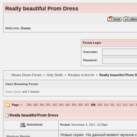
Really beautiful Prom Dress
Welcome,
Guest
.
Forum Login
Username:
Password:
Neues Doom Forum
›
Girly Stuffs
›
Recipes to live for
› Really beautiful Prom 
Users Browsing Forum
Baidu Spider
and 1 Guests
Page:
«
...
298
,
299
,
300
,
301
,
302
,
303
,
304
,
305
,
306
,
307
,
308
,
309
,
310
,
311
,
312
,
313
,
314
,
3
Really beautiful Prom Dress
Antoinest
Posted:
November 4, 2017, 10:25pm
Новые серии : На данный момент мультик 
Maximum Member