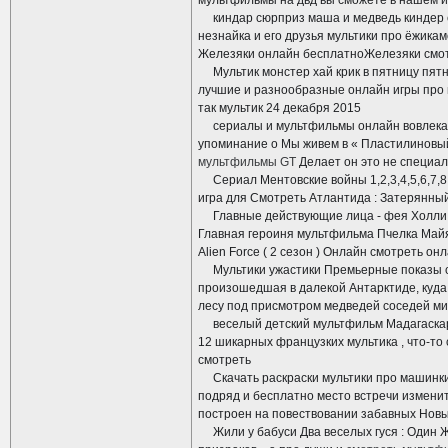
мультфильмы на двд вы сможете в нашем ин
киндар сюрприз маша и медведь киндер с
незнайка и его друзья мультики про ёжика
Железяки онлайн бесплатноЖелезяки смот
Мультик монстер хай крик в пятницу пятн
лучшие и разнообразные онлайн игры про
так мультик 24 декабря 2015
сериалы и мультфильмы онлайн вовлекаю
упоминание о Мы живем в « Пластилинов
мультфильмы GT
Делает он это не специал
Сериал Ментовские войны 1,2,3,4,5,6,7,8,
игра для Смотреть Атлантида : Затерянный
Главные действующие лица - фея Холли и 
Главная героиня мультфильма Пчелка Майя
Alien Force ( 2 сезон ) Онлайн смотреть о
Мультики ужастики Премьерные показы со
произошедшая в далекой Антарктиде, куда
лесу под присмотром медведей соседей мир
веселый детский мультфильм Мадагаскар б
12 шикарных французких мультика , что-то
смотреть
Скачать раскраски мультики про машинки в
подряд и бесплатно место встречи изменит
построен на повествовании забавных Новы
Жили у бабуси Два веселых гуся : Один Ж