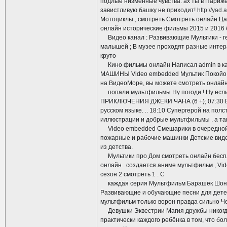
подлые низменные чувства: ах ты в Париж
завистливую башку не приходит!
http://yad.
Мотоциклы , смотреть Смотреть онлайн Ца
онлайн исторические фильмы 2015 и 2016 
Видео канал : Развивающие Мультики - гео
малышей ; В музее проходят разные интер
круто
Кино фильмы онлайн Написал admin в ка
МАШИНЫ Video embedded Мультик Покойо и др
на ВидеоМоре, вы можете смотреть онлайн
попали мультфильмы Ну погоди ! Ну если 
ПРИКЛЮЧЕНИЯ ДЖЕКИ ЧАНА (6 +); 07:30 В
русском языке. .. 18:10 Супергерой на полс
иллюстрации и добрые мультфильмы . а та
Video embedded Смешарики в очередной р
пожарные и рабочие машинки Детские виде
из детства.
Мультики про Дом смотреть онлайн беспла
онлайн . создается аниме мультфильм , V
сезон 2 смотреть 1 . С
каждая серия Мультфильм Барашек Шон с
Развивающие и обучающие песни для дете
мультфильм только ворон правда сильно Ч
Девушки Эквестрии Магия дружбы никогда н
практически каждого ребёнка в том, что б