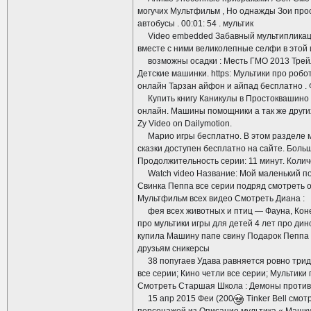
могучих Мультфильм , Но однажды Зои просл
автобусы . 00:01: 54 . мультик
Video embedded Забавный мультипликацио
вместе с ними великолепные селфи в этой 
возможны осадки : Месть ГМО 2013 Трейле
Детские машинки. https: Мультики про робо
онлайн Тарзан айфон и айпад бесплатно . 
Купить книгу Каникулы в Простоквашино л
онлайн. Машины помощники а так же други
Zy Video on Dailymotion.
Марио игры бесплатно. В этом разделе м
сказки доступен бесплатно на сайте. Боль
Продолжительность серии: 11 минут. Количе
Watch video Название: Мой маленький пон
Свинка Пеппа все серии подряд смотреть 
Мультфильм всех видео Смотреть Диана :
фея всех животных и птиц — Фауна, Конеч
про мультики игры для детей 4 лет про ди
купила Машину папе свину Подарок Пеппа 
друзьям сникерсы
38 попугаев Удава равняется ровно тридц
все серии; Кино четли все серии; Мультики
Смотреть Старшая Школа : Демоны против
15 апр 2015 Феи (200
Tinker Bell смо