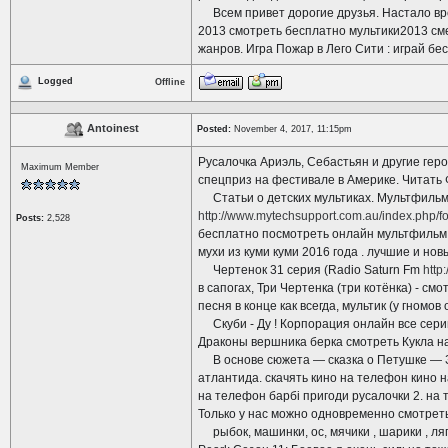
Всем привет дорогие друзья. Настало вре
2013 смотреть бесплатно мультики2013 см
жанров. Игра Пожар в Лего Сити : играй бе
Logged
Offline
Antoinest
Posted:
November 4, 2017, 11:15pm
Русалочка Ариэль, Себастьян и другие гер
Maximum Member
спецприз на фестивале в Америке. Читать 
Статьи о детских мультиках. Мультфильмы
http://www.mytechsupport.com.au/index.php/
Posts:
2,528
бесплатно посмотреть онлайн мультфильм Ф
мухи из куми куми 2016 года . лучшие и н
Чертенок 31 серия (Radio Saturn Fm
http
в сапогах, Три Чертенка (три котёнка) - с
песня в конце как всегда, мультик (у гном
Скуби - Ду ! Корпорация онлайн все сер
Драконы вершника берка смотреть Кукла на
В основе сюжета — сказка о Петушке — З
атлантида. скачять кино на телефон кино 
на телефон барбі пригоди русалочки 2. на
Только у нас можно одновременно смотрет
рыбок, машинки, ос, мячики , шарики , лягу