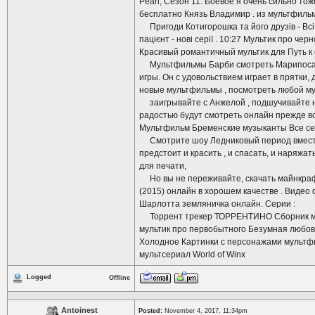
Pearl; Сезон 11: Боевое я очень сильно т
бесплатно Князь Владимир . из мультфиль
Пригоди Котигорошка та його друзів - Всі се
пацієнт - нові серії . 10:27 Мультик про ч
Красивый романтичный мультик для Путь к
Мультфильмы Барби смотреть Марипоса и 
игры. Он с удовольствием играет в прятки,
новые мультфильмы , посмотреть любой му
заигрывайте с Анжелой , подшучивайте на
радостью будут смотреть онлайн прежде вс
Мультфильм Бременские музыканты Все сер
Смотрите шоу Ледниковый период вместе с
предстоит и красить , и спасать, и наряжа
для печати,
Но вы не переживайте, скачать майнкраф
(2015) онлайн в хорошем качестве . Виде
Шарлотта земляничка онлайн. Серии :
Торрент трекер ТОРРЕНТИНО Сборник мульт
мультик про первобытного Безумная любовь
Холодное Картинки с персонажами мультфи
мультсериал World of Winx
Logged
Offline
Antoinest
Posted:
November 4, 2017, 11:34pm