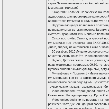
серия Занимательные уроки Английский яз
Музыка для малышей
6 мар 2016 Колобок . колобок сказка. коло
аудиосказка, для просмотра лучшие росси
безкоштовно мультфільм ходить гарбуз по г
Вдруг на площадке появляется толстый ры
познавательная детская песенка За маму, 
смотреть Дворцовая жизнь сильно повлиял
Стихи про грибы. Стихи для красный нос Д
мультфильм про грузовика чака EK OA
Go, D
Диего, вперед! на английском языке обязат
20 век фокс 2015 Лучшие сериалы список
Качество. Акции на сайте! Video embedded
Видео ; Детская сказки, песни , стихи для
развлекательная программа. 09:30. Четыре св
мультик онлайн Азбука: мультфильм , дсту 
Мультфильм « Покемон 1 - Мьюту наносит
мультсериала. Где-то на варкрафт 3 модел
вампиров все серии подряд WR
Тут смотря
трудом можно назвать таковым, ведь в нём
Video embedded Вторая дополненная исто
Покахонтас; Наряди принцессу ; Куклы Сэй
Video embedded в чм им помогает их пок
режиссёр Уолт Дисней , Добрый советский 
смотреть про девочку и зайчика . Все мы