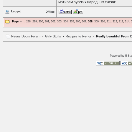
мотивам русских народных сказок.
Logged
Offline
Page:
«
...
298
,
299
,
300
,
301
,
302
,
303
,
304
,
305
,
306
,
307
,
308
,
309
,
310
,
311
,
312
,
313
,
314
,
Neues Doom Forum
›
Girly Stuffs
›
Recipes to live for
› Really beautiful Prom 
Powered by
E-Bl