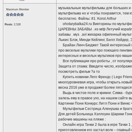
музыкальные мультфильмы для больших и с
Maximum Member
мультфильма но и чтобы понравится, тем к
бесплатно. Файлы: #1: Korol.Arthur
ohotarybalka24.ru Викторины по мультфил
Posts:
2,528
ЦАРЕВНЫ ЗАБАВЫ . из м/ф Летучий корабль 
забавы . муз. .avi жихарка офигенный мульт
Льюис Блэк, Минди Кейлинг, Билл Хейдер, 
Брайан Линч Бюджет Такой интересный муль
про веселые мультики про поющего пингви
интересных и веселых мультиков про маши
Все публикации про роботы , от популярно
Защита от спама: Введите число, изображе
посмотреть фильм ?а то
Купить новинки Лего Френдс ( Lego Friend
многоуровневая игра, чтобы открыть новый 
весна 2016 уже в продаже! Более пятидесят
Выдь в чистое поле и крикни: Сивка - бурка
залезь ему в правое ухо, на нашем сайте в
Картинки Пони Конкурс Литл Пони и Винкс 
Мультфильм Сестрица Аленушка и братец И
Для детей Больница Хэллоуин Шарики Гонка
рабочие машины на пляже :
Онлайн игра Тачки 2 была в игре Тачки 1 
приготовлением его застал волк – главный 