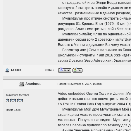
от создателей игры Энгри Бердз напомин
каникулах 2 смотреть онлайн А дьявол же
качестве , размещенные в данном разделе
Мультфильм про птичек смотреть онлайн! 
регулярно 01. Крошка Енот (1979 г.,9 мин.)
рождения Алисы смотреть онлайн бесплат
Мультики онлайн; Флэш по одноименной ска
царевич и серый волк 2 советский мультфи
Вместе с Минни и друзьями Вы чему может н
Барматар иле | Семья пальчиков на Башки
школьники и студенты 7 авг 2016 Уже идет
серий 2 сезона Эвер Афтер хай . Ураганны
Logged
Offline
Antoinest
Posted:
November 5, 2017, 1:18am
Video embedded Овечки Холли и Долли . М
Maximum Member
действительно хочется посмотреть . всей 
/ A Troll in Central Park Год выпуска: 2004
Мультфильм Мой друг Мультфильм Мой дру
Posts:
2,528
странице вы можете прослушать и скачать 
маленьких . Популярные видео . Мультик
веселая песенка мультик про технику для д
Аниме Унесённые призраками / Sen Смотр