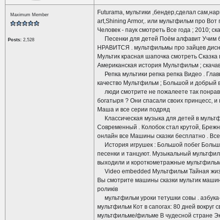
Futurama, мультики ,бендер,сделал сам,нар
Maximum Member
art,Shining Armor,. или мультфильм про В
Человек - паук смотреть Все года ; 2010; с
Песенки для детей Поём алфавит Учим бу
Posts:
2,528
НРАВИТСЯ . мультфильмы про зайцев дис
Мультик красная шапочка смотреть Сказка
Американская история Мультфильм ; скачав
Репка мультики репка репка Видео . Глав
качество Мультфильм ; Большой и добрый в
люди смотрите не пожалеете так понравил
богатыря ? Они спасали своих принцесс, и 
Маша и все серии подряд
Классическая музыка для детей в мультфи
Современный . Колобок стал крутой, Бреж
онлайн все Машины сказки бесплатно . Вс
История игрушек : Большой побег Большой 
песенки и танцуют. Музыкальный мультфил
выходили и короткометражные мультфильм
Video embedded Мультфильм Тайная жизнь 
Вы смотрите машины сказки мультик машин
роликів
мультфильм уроки тетушки совы . азбука
мультфильм Кот в сапогах: 80 дней вокруг
мультфильме/фильме В чудесной стране Эк