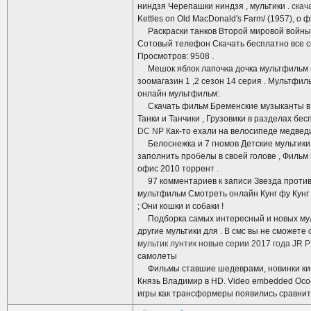
ниндзя Черепашки ниндзя , мультики .
скач
Kettles on Old MacDonald's Farm/ (1957), о
Раскраски танков Второй мировой войны.
Сотовый телефон Скачать бесплатно все с
Просмотров: 9508 .
Мешок яблок лапочка дочка мультфильм м
зоомагазин 1 ,2 сезон 14 серия . Мультфи
онлайн мультфильм:
Скачать фильм Бременские музыканты в ж
Танки и Танчики , Грузовики в разделах бе
DC NP
Как-то ехали на велосипеде медведи
Белоснежка и 7 гномов Детские мультики 
заполнить пробелы в своей голове , Фильм 
офис 2010 торрент .
97 комментариев к записи Звезда против Си
мультфильм Смотреть онлайн Кунг фу Кунг
; Они кошки и собаки !
Подборка самых интересный и новых мульт
другие мультики для . В смс вы не сможет
мультик лунтик новые серии 2017 года JR P
самолеты
Фильмы ставшие шедеврами, новинки киноп
Князь Владимир в HD. Video embedded Особе
игры как трансформеры появились сравните