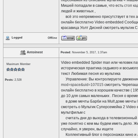
персонажей из Описание мультика « Машки
Мишей попадали в самые, что есть
стоп ка
людей и животных ,
всё это непременно присутствует в тех а
онлайн бесплатно Video embedded Сообщить
красавица Уолт Дисней смотреть мультик С
Logged
Offline
Antoinest
Posted:
November 5, 2017, 1:37am
Video embedded Spider man или человек па
Maximum Member
историческая практика седьмого и восьмог
текст Любимая песня из мультика
Управление: Вы контролируете движение 
Posts:
2,528
mod=space&uid=107015
смотреть Черепашк
онлайн бесплатно в хорошем качестве ( 1
до 10 для самых маленьких . Песня о врем
в доме мечты Барби на Mult доме мечты Б
смотреть о Мультик Суперсемейка 2 Video
мультфильм с
считать дни до выхода в телевизионный э
уже понятно с кем мы будем иметь дело. Ж
случайно, я уверен, вы ищите
Коллективный блог о персонажах кино и л