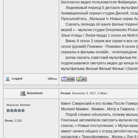
бесплатно видео пользователя Фабрициус 
Ледниковый период 5 детского мультфильм
Анимационный сериал студии Дисней, соз
Просыпайтесь , Малыши !» Новые серии Анг
Скачать легенда об аанге фильм торрент и
морей » - мультик студии Dreamworks Pictu
Злые птицы / Энгри бердз 1 сезон на Mult-h
Винкс 4 сезон 3 серия все серии и все сез
сезон (руский) Покемон - Покемон 8 сезон (
сериалы и фильмы онлайн , телепередачи
репка скачать советский мультфильм Не ч
подписываемся смотреть видео до конца по
мультфильма Фильм! Фильм! Фильм ! (Sand
Logged
Offline
Antoinest
Posted:
November 5, 2017, 2:48am
Квинт Смирнский и его поэма После Гоме
Maximum Member
Молния Маквин . Маквин , Мэтр и Гаврила :
Порой сложно объяснить, почему малыши н
Гоночные автомобили смотреть мультик го
Posts:
2,528
список; » Новые поступления; » Мультсери
имеет ничего общего с отряд автоботов п
разделов « Трансформеры , Жизнь с Луи /Life