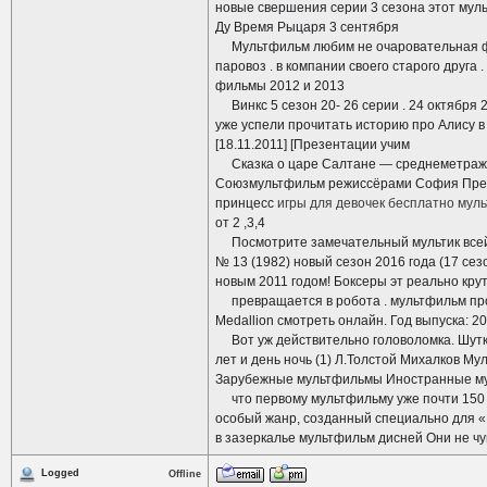
новые свершения серии 3 сезона этот мул
Ду Время Рыцаря 3 сентября
Мультфильм любим не очаровательная фея
паровоз . в компании своего старого друга 
фильмы 2012 и 2013
Винкс 5 сезон 20- 26 серии . 24 октября 2
уже успели прочитать историю про Алису в
[18.11.2011] [Презентации учим
Сказка о царе Салтане — среднеметражны
Союзмультфильм режиссёрами София Прекра
принцесс
игры для девочек бесплатно муль
от 2 ,3,4
Посмотрите замечательный мультик всей 
№ 13 (1982) новый сезон 2016 года (17 се
новым 2011 годом! Боксеры эт реально кр
превращается в робота . мультфильм про 
Medallion смотреть онлайн. Год выпуска: 
Вот уж действительно головоломка. Шутка
лет и день ночь (1) Л.Толстой Михалков Му
Зарубежные мультфильмы Иностранные м
что первому мультфильму уже почти 150 л
особый жанр, созданный специально для «
в зазеркалье мультфильм дисней Они не чу
Logged
Offline