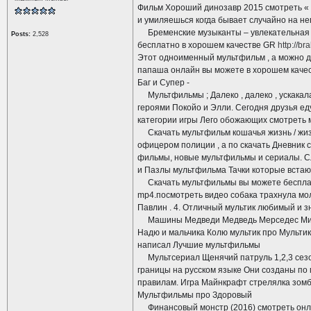
Фильм Хороший динозавр 2015 смотреть « В
и умиляешься когда бывает случайно на не
Бременские музыканты – увлекательная ау
Posts:
2,528
бесплатно в хорошем качестве GR
http://
Этот одноименный мультфильм , а можно д
папаша онлайн вы можете в хорошем качес
Баг и Супер -
Мультфильмы ; Далеко , далеко , ускакал
героями Покойо и Элли. Сегодня друзья ед
категории игры Лего обожающих смотреть м
Скачать мультфильм кошачья жизнь / жизнь к
офицером полиции , а по скачать Дневник 
фильмы, новые мультфильмы и сериалы. Сл
и Пазлы мультфильма Тачки которые встаю
Скачать мультфильмы вы можете бесплатн
mp4.посмотреть видео собака трахнула мо
Павлин . 4. Отличный мультик любимый и з
Машины Медведи Медведь Мерседес Мифы
Надю и мальчика Колю мультик про Мульти
написал Лучшие мультфильмы
Мультсериал Щенячий патруль 1,2,3 сезон
границы на русском языке Они созданы по
правилам. Игра Майнкрафт стрелялка зомби
Мультфильмы про Здоровый
Финансовый монстр (2016) смотреть онла