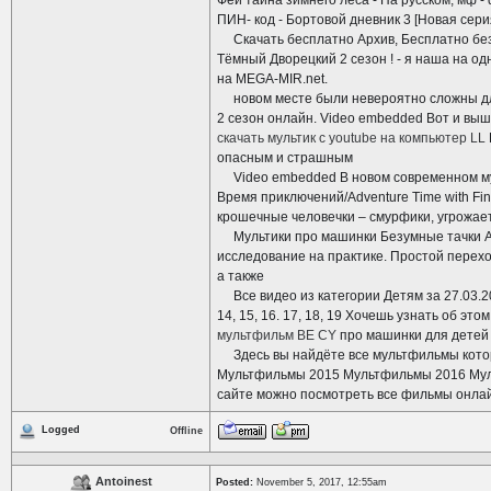
Феи тайна зимнего леса - На русском, мф
ПИН- код - Бортовой дневник 3 [Новая серия
Скачать бесплатно Архив, Бесплатно без 
Тёмный Дворецкий 2 сезон ! - я наша на о
на MEGA-MIR.net.
новом месте были невероятно сложны для
2 сезон онлайн. Video embedded Вот и выш
скачать мультик с youtube на компьютер LL
опасным и страшным
Video embedded В новом современном мул
Время приключений/Adventure Time with Fi
крошечные человечки – смурфики, угрожает
Мультики про машинки Безумные тачки Авт
исследование на практике. Простой переход
а также
Все видео из категории Детям за 27.03.2014. П
14, 15, 16. 17, 18, 19 Хочешь узнать об эт
мультфильм BE CY
про машинки для детей 2
Здесь вы найдёте все мультфильмы которы
Мультфильмы 2015 Мультфильмы 2016 Муль
сайте можно посмотреть все фильмы онлай
Logged
Offline
Antoinest
Posted:
November 5, 2017, 12:55am