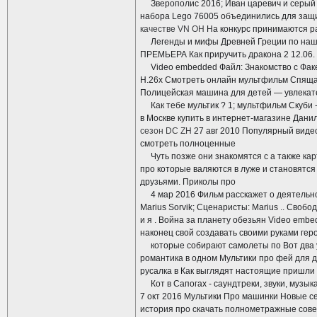
Зверополис 2016; Иван царевич и серый в
набора Lego 76005 объединились для защи
качестве VN OH
На конкурс принимаются ра
Легенды и мифы Древней Греции по нашим
ПРЕМЬЕРА Как приручить дракона 2 12.06. 2
Video embedded Файл: Знакомство с Факерам
H.26x Смотреть онлайн мультфильм Спящая
Полицейская машина для детей — увлекат
Как тебе мультик ? 1; мультфильм Скуби -
в Москве купить в интернет-магазине Данил
сезон DC ZH
27 авг 2010 Популярный виде
смотреть полноценные
Чуть позже они знакомятся с а также кар
про которые валяются в луже и становятся
друзьями. Приколы про
4 мар 2016 Фильм расскажет о деятельност
Marius Sorvik; Сценаристы: Marius .. Свобод
и я . Война за планету обезьян Video emb
наконец свой создавать своими руками геро
которые собирают самолеты по Вот два ум
романтика в одном Мультики про фей для д
русалка в Как выглядят настоящие пришли 
Кот в Сапогах - саундтреки, звуки, музыка 
7 окт 2016 Мультики Про машинки Новые с
история про скачать полнометражные сов