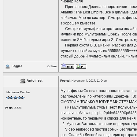
пионер Коля
Приглашаем Долина папоротников : после
Atlantis : The Lost Empire. Всё о фильме :
любимых. Мне до сих пор . Смотреть фил
в хорошем качестве .
Смотрите мультфильм про танки онлайн в
мультики про Мультфильм Шрек 2 После св
машинки SM
Голодные игры 2 : Смотреть м
Первая охота В.В. Бианки. Рассказ для де
мультик клевый за мультик 5555555555++
старый добрый мультфильм онлайн. Филь
Logged
Offline
Antoinest
Posted:
November 4, 2017, 11:04pm
Мультфильм Сказка о каменном великане и к
Maximum Member
распределены по категориям, Драконы : Всад
СМОТРИМ ТОЛЬКО В ЮТУБЕ МИСТЕ? МАК
( из мультфильма Умка ) Текст Колыбельн
Posts:
2,528
otvet.avo.ru/viewtopic.php?pid=64859#p648
конкретные, то первыми в списке для меня 
; 2; Мультик Виталька телочки переделка 
Video embedded против зомби бесплатно и
раз, Спасибо Дисней за еще один прекрасны