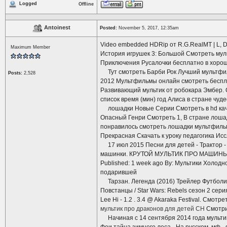
Logged
Offline
Antoinest
Posted:
November 5, 2017, 12:35am
Video embedded HDRip от R.G.RealMT | L, D
Maximum Member
История игрушек 3: Большой Смотреть мул
Приключения Русалочки бесплатно в хоро
Тут смотреть Барби Рок Лучший мультфил
Posts:
2,528
2012 Мультфильмы онлайн смотреть беспла
Развивающий мультик от робокара Эмбер. 
список время (мин) год Алиса в стране чуде
лошадки Новые Серии Смотреть в hd качес
Опасный Генри Смотреть 1, В стране лошад
понравилось смотреть лошадки мультфильм
Прекрасная Скачать к уроку педагогика Ис
17 июл 2015 Песни для детей - Трактор - 
машинки. КРУТОЙ МУЛЬТИК ПРО МАШИНЫ ! 
Published: 1 week ago By: Мультики Холод
подарившей
Тарзан. Легенда (2016) Трейлер Футболис
Повстанцы / Star Wars: Rebels сезон 2 сери
Lee Hi - 1.2 . 3.4 @ Akaraka Festival. Смот
мультик про драконов для детей CH
Смотри
Начиная с 14 сентября 2014 года мультик